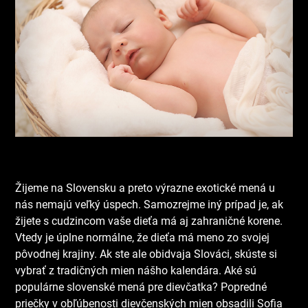
Žijeme na Slovensku a preto výrazne exotické mená u
nás nemajú veľký úspech. Samozrejme iný prípad je, ak
žijete s cudzincom vaše dieťa má aj zahraničné korene.
Vtedy je úplne normálne, že dieťa má meno zo svojej
pôvodnej krajiny. Ak ste ale obidvaja Slováci, skúste si
vybrať z tradičných mien nášho kalendára. Aké sú
populárne slovenské mená pre dievčatka? Popredné
priečky v obľúbenosti dievčenských mien obsadili Sofia