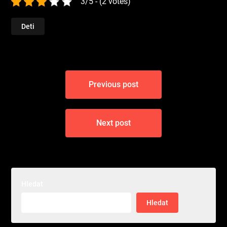
3/5 - (2 votes)
Deti
Navigace
Previous post
pro
příspěvek
Next post
Hledat
Hledat