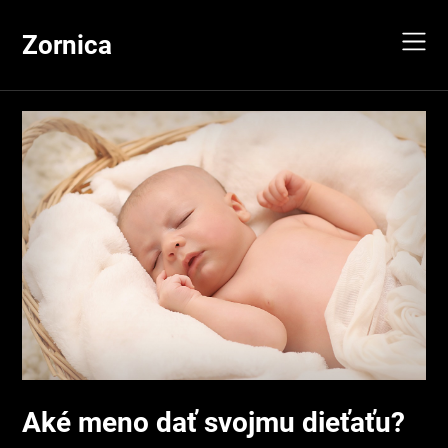
Skip
to
Zornica
content
Aké meno dať svojmu dieťaťu?