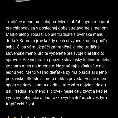
Tradičné meno pre chlapca. Medzi obľúbenými menami
pre chlapcov sa v poslednej dobe stretávame s menom
Marko alebo Tobias. Čo ale tradičné slovenské menu
Jurko? Samozrejme každý nech si vyberie meno podľa
seba. Či sa vám už páči zahraničné, alebo tradičné
slovenské meno, určite vyberiete pre svoje dieťatko to
správne. Pre inšpiráciu použite slovenský kalendár alebo
zoznam mien na internete. Nezabúdajte však ešte na
jednu vec. Meno vášho dieťatka by malo ladiť aj s jeho
priezvisko. Skúste si preto nahlas povedať verzie mien
spolu s priezviskom a uvidíte ktoré vám najviac ide do
uší. Predsa len, meno si človek nesie celý život a keď je
výrazný netypické alebo ťažko vysloviteľné, človek tým
trápiť celý život.