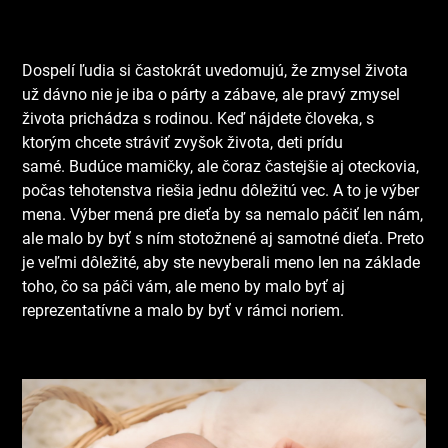
Dospelí ľudia si častokrát uvedomujú, že zmysel života
už dávno nie je iba o párty a zábave, ale pravý zmysel
života prichádza s rodinou. Keď nájdete človeka, s
ktorým chcete stráviť zvyšok života, deti prídu
samé.
Budúce mamičky, ale čoraz častejšie aj oteckovia,
počas tehotenstva riešia jednu dôležitú vec. A to je výber
mena. Výber mená pre dieťa by sa nemalo páčiť len nám,
ale malo by byť s ním stotožnené aj samotné dieťa. Preto
je veľmi dôležité, aby ste nevyberali meno len na základe
toho, čo sa páči vám, ale meno by malo byť aj
reprezentatívne a malo by byť v rámci noriem.