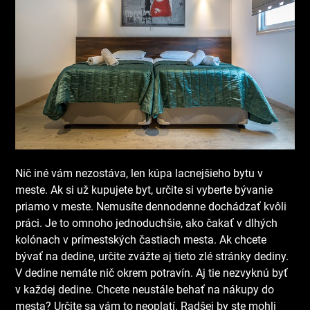
Nič iné vám nezostáva, len kúpa lacnejšieho bytu v
meste. Ak si už kupujete byt, určite si vyberte bývanie
priamo v meste. Nemusíte dennodenne dochádzať kvôli
práci. Je to omnoho jednoduchšie, ako čakať v dlhých
kolónach v prímestských častiach mesta. Ak chcete
bývať na dedine, určite zvážte aj tieto zlé stránky dediny.
V dedine nemáte nič okrem potravín. Aj tie nezvyknú byť
v každej dedine. Chcete neustále behať na nákupy do
mesta? Určite sa vám to neoplatí. Radšej by ste mohli