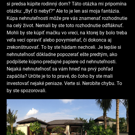
si predsa kúpite rodinný dom? Táto otázka mi pripomína
otázku: „Byť či nebyť?“ Ale to je len asi moja fantázia.
Kúpa nehnuteľnosti môže pre vás znamenať rozhodnutie
na celý život. Nemali by ste toto rozhodnutie odfláknuť.
Mohli by ste kúpiť mačku vo vreci, na ktorej by bolo treba
veľa vecí opraviť alebo povymieňať, či dokonca aj
zrekonštruovať. To by ste hádam nechceli. Je lepšie si
nehnuteľnosť dôkladne popozerať ešte predtým, ako
podpíšete kúpno-predajné papiere od nehnuteľnosti.
Nejaká nehnuteľnosť sa vám hneď na prvý pohľad
zapáčila? Určite je to to pravé, do čoho by ste mali
investovať nejaké peniaze. Verte si. Nerobíte chybu. To
by ste spozorovali.