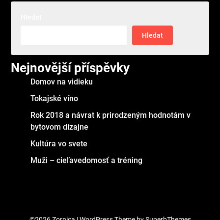
Hledat
Hledat
Nejnovější příspěvky
Domov na vidieku
Tokajské víno
Rok 2018 a návrat k prirodzeným hodnotám v
bytovom dizajne
Kultúra vo svete
Muži – cieľavedomosť a tréning
©2026 Zornica
| WordPress Theme by
SuperbThemes