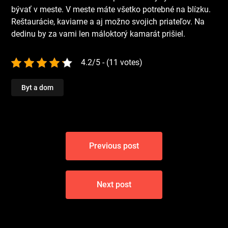
bývať v meste. V meste máte všetko potrebné na blízku.
Reštaurácie, kaviarne a aj možno svojich priateľov. Na
dedinu by za vami len máloktorý kamarát prišiel.
4.2/5 - (11 votes)
Byt a dom
Navigace
Previous post
pro
příspěvek
Next post