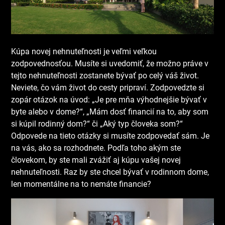
Kúpa novej nehnuteľnosti je veľmi veľkou
zodpovednosťou. Musíte si uvedomiť, že možno práve v
tejto nehnuteľnosti zostanete bývať po celý váš život.
Neviete, čo vám život do cesty pripraví. Zodpovedzte si
zopár otázok na úvod: „Je pre mňa výhodnejšie bývať v
byte alebo v dome?“, „Mám dosť financií na to, aby som
si kúpil rodinný dom?“ či „Aký typ človeka som?“
Odpovede na tieto otázky si musíte zodpovedať sám. Je
na vás, ako sa rozhodnete. Podľa toho akým ste
človekom, by ste mali zvážiť aj kúpu vašej novej
nehnuteľnosti. Raz by ste chcel bývať v rodinnom dome,
len momentálne na to nemáte financie?