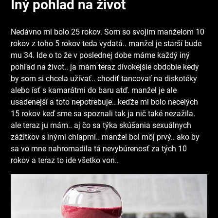
Iný pohlad na život
Nedávno mi bolo 25 rokov. Som so svojím manželom 10
rokov z toho 5 rokov teda vydatá.. manžel je starší bude
mu 34. Ide o to že v poslednej dobe máme každý iný
pohľad na život.. ja mám teraz divokejšie obdobie kedy
by som si chcela užívať.. chodiť tancovať na diskotéky
alebo ísť s kamarátmi do baru atď. manžel je ale
usadenejší a toto nepotrebuje.. keďže mi bolo necelých
15 rokov keď sme sa spoznali tak ja nič také nezažila.
ale teraz ju mám.. aj čo sa týka skúšania sexuálnych
zážitkov s inými chlapmi.. manžel bol môj prvý.. ako by
sa vo mne nahromadila tá nevybúrenosť za tých 10
rokov a teraz to ide všetko von..