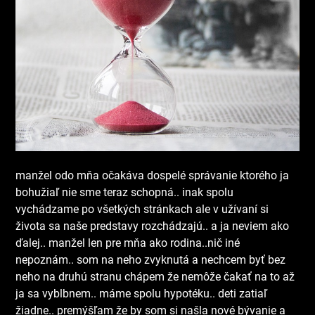
manžel odo mňa očakáva dospelé správanie ktorého ja
bohužiaľ nie sme teraz schopná.. inak spolu
vychádzame po všetkých stránkach ale v užívaní si
života sa naše predstavy rozchádzajú.. a ja neviem ako
ďalej.. manžel len pre mňa ako rodina..nič iné
nepoznám.. som na neho zvyknutá a nechcem byť bez
neho na druhú stranu chápem že nemôže čakať na to až
ja sa vyblbnem.. máme spolu hypotéku.. deti zatiaľ
žiadne.. premýšľam že by som si našla nové bývanie a