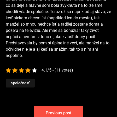
čo sa deje a hlavne som bola zvyknutá na to, že sme
chodili všade spoločne. Teraz už sa napríklad aj stáva, že
keď niekam chcem ísť (napríklad len do mesta), tak
manžel so mnou nechce ísť a radšej zostane doma a
pozerá na televíziu. Ale mne sa bohužiaľ taký život
nepáči a nemám z toho nijako zvlášť dobrý pocit.
Predstavovala by som si úplne iné veci, ale manžel na to
očividne nie je a aj keď sa snažím, tak to s ním ani
nepohne.
4.1/5 - (11 votes)
Spoločnosť
Navigace
Previous post
pro