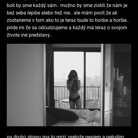
boli by sme každý sám.. možno by sme zistili že nám je
bez seba lepšie alebo tiež nie.. ale mám pocit že ak
zostaneme v tom ako to je teraz bude to horšie a horšie..
príde mi že sa odcudzujeme a každý má teraz o svojom
živote iné predstavy..
na druhú stranu ma to mrzí, pretože neviem a netuším,