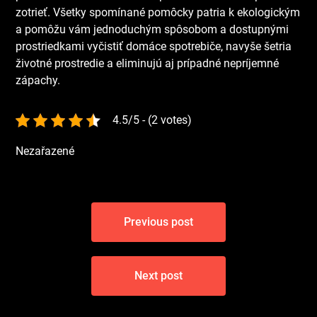
zotrieť. Všetky spomínané pomôcky patria k ekologickým
a pomôžu vám jednoduchým spôsobom a dostupnými
prostriedkami vyčistiť domáce spotrebiče, navyše šetria
životné prostredie a eliminujú aj prípadné nepríjemné
zápachy.
4.5/5 - (2 votes)
Nezařazené
Navigace
Previous post
pro
příspěvek
Next post