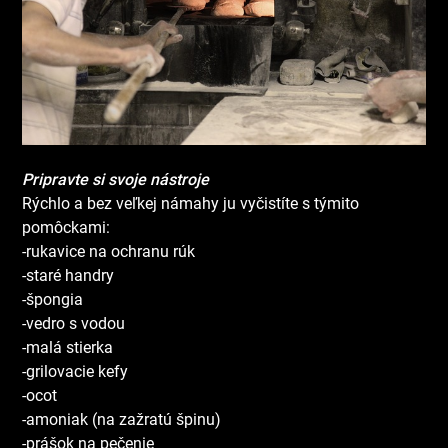
Pripravte si svoje nástroje
Rýchlo a bez veľkej námahy ju vyčistíte s týmito
pomôckami:
-rukavice na ochranu rúk
-staré handry
-špongia
-vedro s vodou
-malá stierka
-grilovacie kefy
-ocot
-amoniak (na zažratú špinu)
-prášok na pečenie