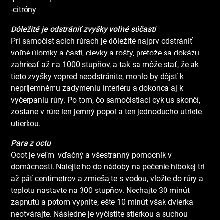
-citróny
Dôležité je odstrániť zvyšky voľné súčasti
Pri samočistiacich rúrach je dôležité najprv odstrániť
voľné úlomky a časti, cievky a rošty, pretože sa dokážu
zahrieať až na 1000 stupňov, a tak sa môže stať, že ak
tieto zvyšky vopred neodstránite, mohlo by dôjsť k
nepríjemnému zadymeniu interiéru a dokonca aj k
vyčerpaniu rúry. Po tom, čo samočistiaci cyklus skončí,
zostane v rúre len jemný popol a ten jednoducho utriete
utierkou.
Para z octu
Ocot je veľmi vďačný a všestranný pomocník v
domácnosti. Nalejte ho do nádoby na pečenie hlbokej tri
až päť centimetrov a zmiešajte s vodou, vložte do rúry a
teplotu nastavte na 300 stupňov. Nechajte 30 minút
zapnutú a potom vypnite, ešte 10 minút však dvierka
neotvárajte. Následne je vyčistite stierkou a suchou