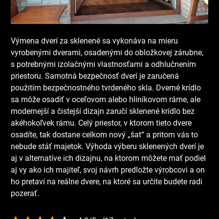
Výmena dverí za sklenené sa vykonáva na mieru
vyrobenými dverami, osadenými do obložkovej zárubne,
s potrebnými izolačnými vlastnosťami a odhlučnením
priestoru. Samotná bezpečnosť dverí je zaručená
použitím bezpečnostného tvrdeného skla. Dverné krídlo
sa môže osadiť v oceľovom alebo hliníkovom ráme, ale
modernejší a čistejší dizajn zaručí sklenené krídlo bez
akéhokoľvek rámu.
Celý priestor, v ktorom tieto dvere
osadíte, tak dostane celkom nový „šat“ a pritom vás to
nebude stáť majetok. Výhoda výberu sklenených dverí je
aj v alternatíve ich dizajnu, na ktorom môžete mať podiel
aj vy ako ich majiteľ, svoj návrh predložte výrobcovi a on
ho pretaví na reálne dvere, na ktoré sa určite budete radi
pozerať.