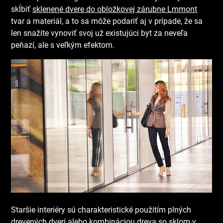
skĺbiť
sklenené dvere do obložkovej zárubne Lmmont
tvar a materiál, a to sa môže podariť aj v prípade, že sa
len snažíte vynoviť svoj už existujúci byt za neveľa
peňazí, ale s veľkým efektom.
Staršie interiéry sú charakteristické použitím plných
drevených dverí alebo kombináciou dreva so sklom v