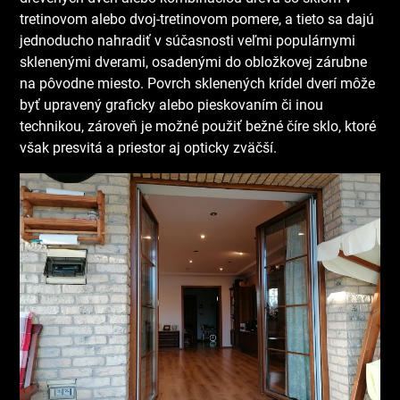
tretinovom alebo dvoj-tretinovom pomere, a tieto sa dajú
jednoducho nahradiť v súčasnosti veľmi populárnymi
sklenenými dverami, osadenými do obložkovej zárubne
na pôvodne miesto. Povrch sklenených krídel dverí môže
byť upravený graficky alebo pieskovaním či inou
technikou, zároveň je možné použiť bežné číre sklo, ktoré
však presvitá a priestor aj opticky zväčší.