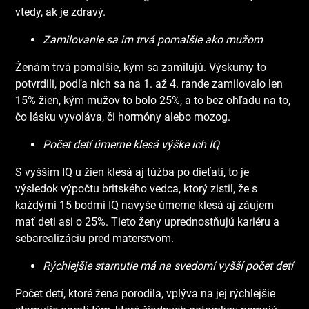
vtedy, ak je zdravý.
Zamilovanie sa im trvá pomalšie ako mužom
Ženám trvá pomalšie, kým sa zamilujú. Výskumy to
potvrdili, podľa nich sa na 1. až 4. rande zamilovalo len
15% žien, kým mužov to bolo 25%, a to bez ohľadu na to,
čo lásku vyvoláva, či hormóny alebo mozog.
Počet detí úmerne klesá výške ich IQ
S vyšším IQ u žien klesá aj túžba po dieťati, to je
výsledok výpočtu britského vedca, ktorý zistil, že s
každými 15 bodmi IQ navyše úmerne klesá aj záujem
mať deti asi o 25%. Tieto ženy uprednostňujú kariéru a
sebarealizáciu pred materstvom.
Rýchlejšie starnutie má na svedomí vyšší počet detí
Počet detí, ktoré žena porodila, vplýva na jej rýchlejšie