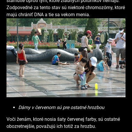
starnutie oproti tým, ktoré žiadnych potomkov nemajú.
Zodpovedné za tento stav sú niektoré chromozómy, ktoré
majú chrániť DNA a tie sa vekom menia.
Dámy v červenom sú pre ostatné hrozbou
Voči ženám, ktoré nosia šaty červenej farby, sú ostatné
obozretnejšie, považujú ich totiž za hrozbu.