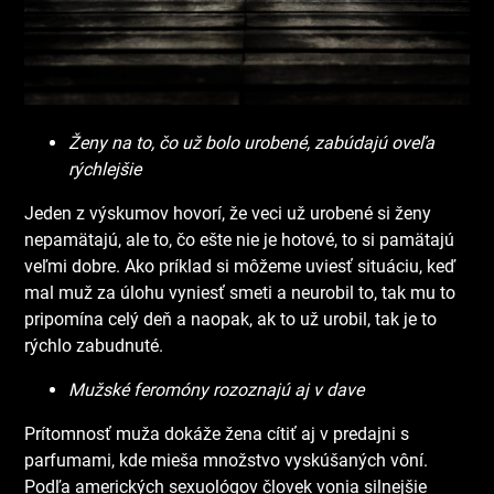
Ženy na to, čo už bolo urobené, zabúdajú oveľa
rýchlejšie
Jeden z výskumov hovorí, že veci už urobené si ženy
nepamätajú, ale to, čo ešte nie je hotové, to si pamätajú
veľmi dobre. Ako príklad si môžeme uviesť situáciu, keď
mal muž za úlohu vyniesť smeti a neurobil to, tak mu to
pripomína celý deň a naopak, ak to už urobil, tak je to
rýchlo zabudnuté.
Mužské feromóny rozoznajú aj v dave
Prítomnosť muža dokáže žena cítiť aj v predajni s
parfumami, kde mieša množstvo vyskúšaných vôní.
Podľa amerických sexuológov človek vonia silnejšie